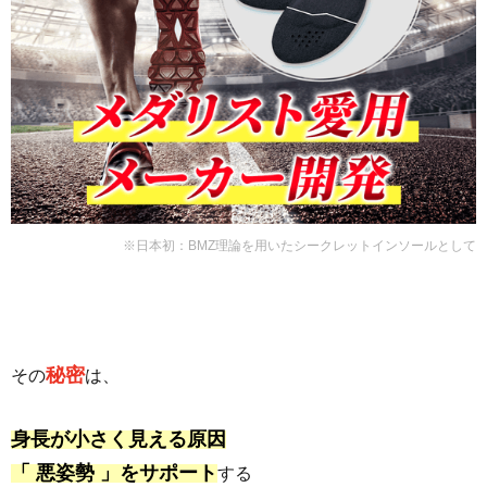
※日本初：BMZ理論を用いたシークレットインソールとして
秘密
その
は、
身長が小さく見える原因
「 悪姿勢 」をサポート
する