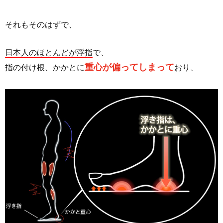
それもそのはずで、
日本人のほとんどが浮指
で、
重心が偏ってしまって
指の付け根、かかとに
おり、