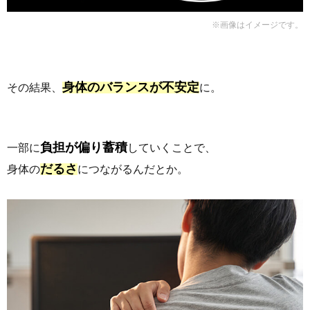
※画像はイメージです。
身体のバランスが不安定
その結果、
に。
負担が偏り蓄積
一部に
していくことで、
だるさ
身体の
につながるんだとか。