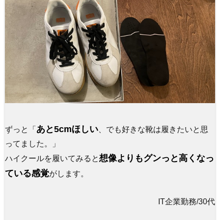
あと5cmほしい
ずっと「
、でも好きな靴は履きたいと思
ってました。」
想像よりもグンっと高くなっ
ハイクールを履いてみると
ている感覚
がします。
IT企業勤務/30代