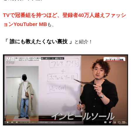
TVで冠番組を持つほど、登録者40万人越えファッシ
ョンYouTuber MB
も、
「 誰にも教えたくない裏技 」
と紹介！