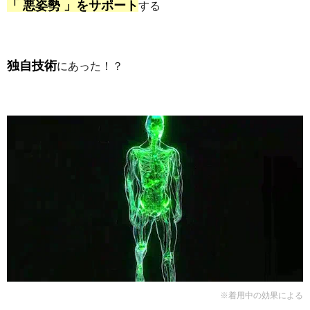
「 悪姿勢 」をサポート
する
独自技術
にあった！？
※着用中の効果による