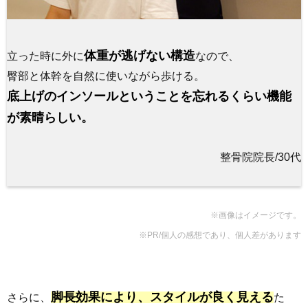
体重が逃げない構造
立った時に外に
なので、
臀部と体幹を自然に使いながら歩ける。
底上げのインソールということを忘れるくらい機能
が素晴らしい。
整骨院院長/30代
※画像はイメージです。
※PR/個人の感想であり、個人差があります
脚長効果により、スタイルが良く見える
さらに、
た