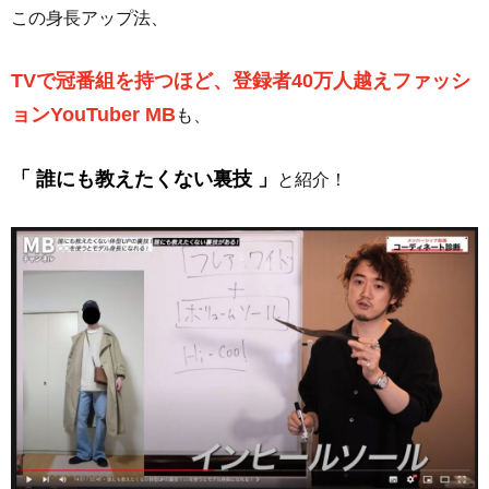
この身長アップ法、
TVで冠番組を持つほど、登録者40万人越えファッシ
ョンYouTuber MB
も、
「 誰にも教えたくない裏技 」
と紹介！