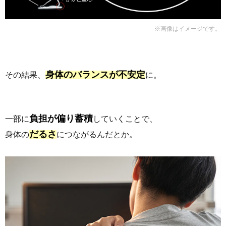
※画像はイメージです。
身体のバランスが不安定
その結果、
に。
負担が偏り蓄積
一部に
していくことで、
だるさ
身体の
につながるんだとか。