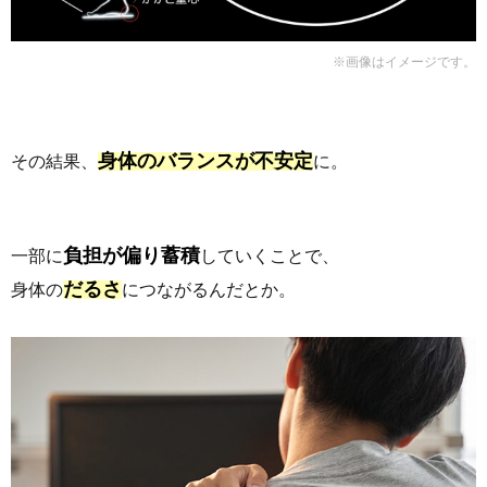
※画像はイメージです。
身体のバランスが不安定
その結果、
に。
負担が偏り蓄積
一部に
していくことで、
だるさ
身体の
につながるんだとか。