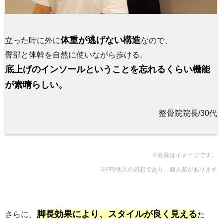
体重が逃げない構造
立った時に外に
なので、
臀部と体幹を自然に使いながら歩ける。
底上げのインソールということを忘れるくらい機能
が素晴らしい。
整骨院院長/30代
※画像はイメージです。
※PR/個人の感想であり、個人差があります
脚長効果により、スタイルが良く見える
さらに、
た