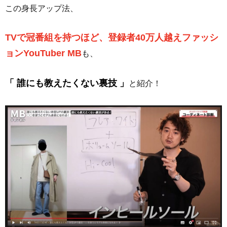
この身長アップ法、
TVで冠番組を持つほど、登録者40万人越えファッシ
ョンYouTuber MB
も、
「 誰にも教えたくない裏技 」
と紹介！