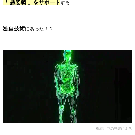
「 悪姿勢 」をサポート
する
独自技術
にあった！？
※着用中の効果による