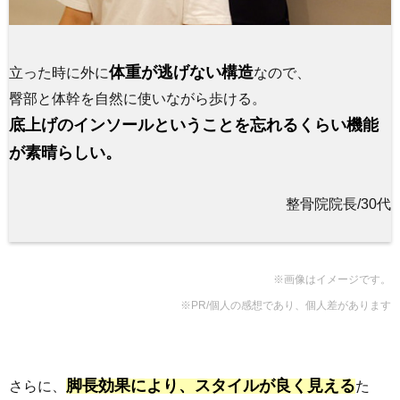
体重が逃げない構造
立った時に外に
なので、
臀部と体幹を自然に使いながら歩ける。
底上げのインソールということを忘れるくらい機能
が素晴らしい。
整骨院院長/30代
※画像はイメージです。
※PR/個人の感想であり、個人差があります
脚長効果により、スタイルが良く見える
さらに、
た