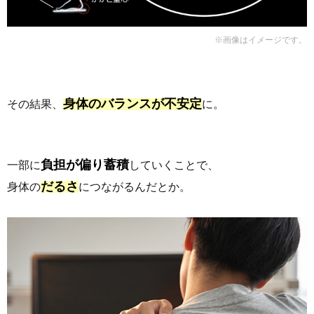
※画像はイメージです。
身体のバランスが不安定
その結果、
に。
負担が偏り蓄積
一部に
していくことで、
だるさ
身体の
につながるんだとか。