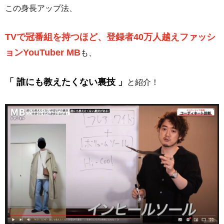
この身長アップ法、
TVで冠番組を持つほど、登録者40万人越えファッシ
ョンYouTuber MB
も、
「 誰にも教えたくない裏技 」
と紹介！