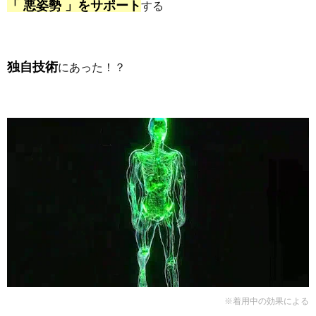
「 悪姿勢 」をサポート
する
独自技術
にあった！？
※着用中の効果による