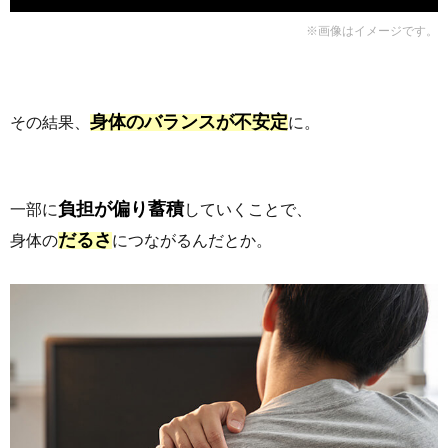
※画像はイメージです。
身体のバランスが不安定
その結果、
に。
負担が偏り蓄積
一部に
していくことで、
だるさ
身体の
につながるんだとか。