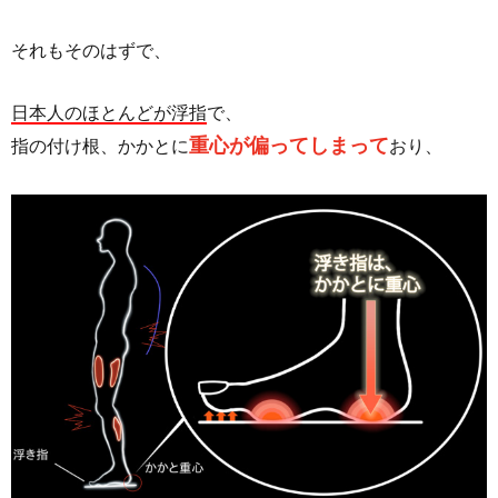
それもそのはずで、
日本人のほとんどが浮指
で、
重心が偏ってしまって
指の付け根、かかとに
おり、