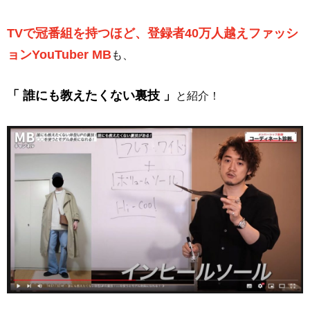
TVで冠番組を持つほど、登録者40万人越えファッシ
ョンYouTuber MB
も、
「 誰にも教えたくない裏技 」
と紹介！