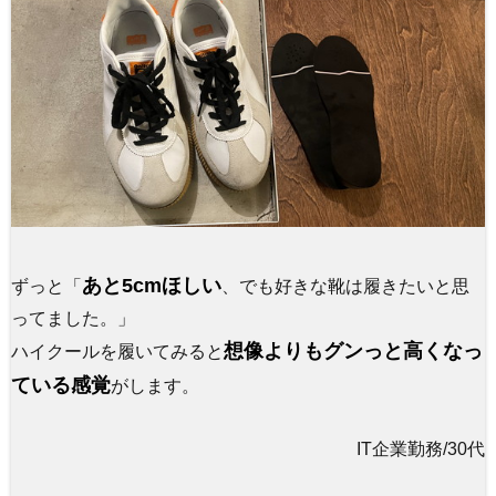
あと5cmほしい
ずっと「
、でも好きな靴は履きたいと思
ってました。」
想像よりもグンっと高くなっ
ハイクールを履いてみると
ている感覚
がします。
IT企業勤務/30代