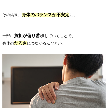
身体のバランスが不安定
その結果、
に。
負担が偏り蓄積
一部に
していくことで、
だるさ
身体の
につながるんだとか。