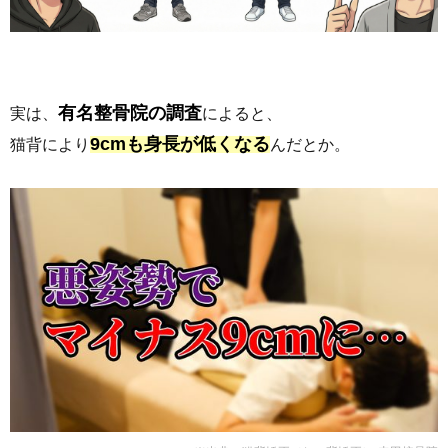
有名整骨院の調査
実は、
によると、
9cmも身長が低くなる
猫背により
んだとか。