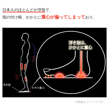
日本人のほとんどが浮指
で、
重心が偏ってしまって
指の付け根、かかとに
おり、
※画像はイメージです。